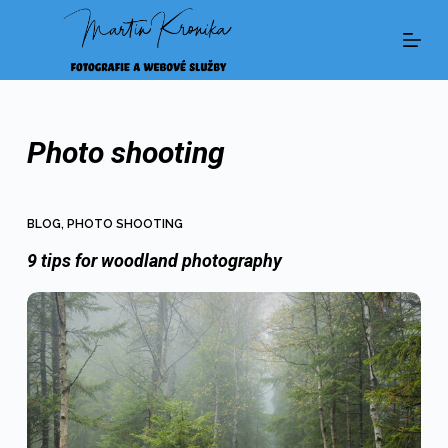
S
k
i
p
Photo shooting
t
o
c
BLOG
,
PHOTO SHOOTING
o
9 tips for woodland photography
n
t
e
n
t