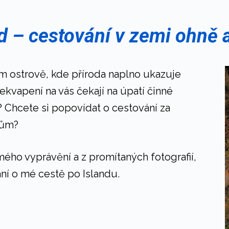
d – cestování v zemi ohně 
m ostrově, kde příroda naplno ukazuje
řekvapení na vás čekají na úpatí činné
? Chcete si popovídat o cestování za
dům?
ého vyprávění a z promítaných fotografií,
í o mé cestě po Islandu.