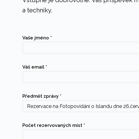
Vstupné je dobrovolné. Váš příspěvek m
a techniky.
Vaše jméno *
Váš email *
Předmět zprávy *
Počet rezervovaných míst *