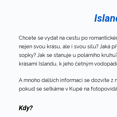
Islan
Chcete se vydat na cestu po romantické
nejen svou krásu, ale i svou sílu? Jaká p
sopky? Jak se stanuje u polárního kruhu
krásami Islandu, k jeho četným vodopá
A mnoho dalších informací se dozvíte z m
pokud se setkáme v Kupé na fotopovídán
Kdy?