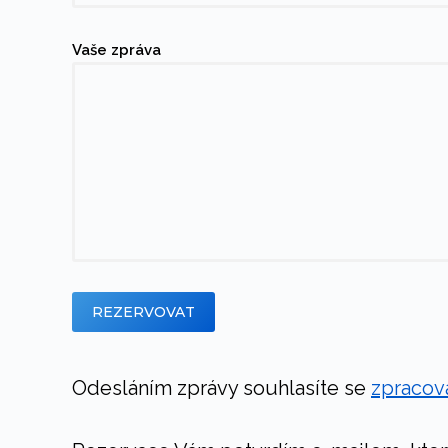
Vaše zpráva
Odesláním zprávy souhlasíte se
zpracov