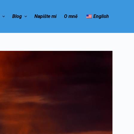
e
Blog
Napište mi
O mně
English