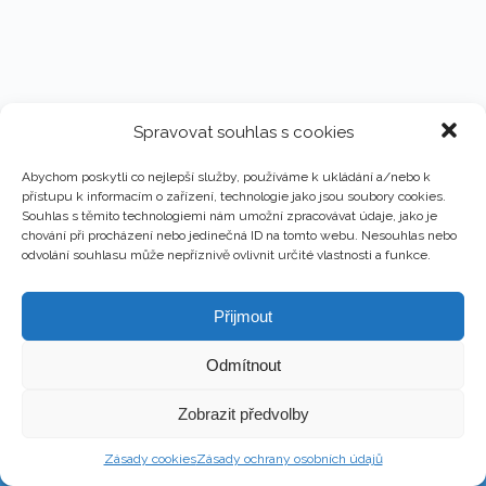
Spravovat souhlas s cookies
Abychom poskytli co nejlepší služby, používáme k ukládání a/nebo k
přístupu k informacím o zařízení, technologie jako jsou soubory cookies.
Souhlas s těmito technologiemi nám umožní zpracovávat údaje, jako je
chování při procházení nebo jedinečná ID na tomto webu. Nesouhlas nebo
odvolání souhlasu může nepříznivě ovlivnit určité vlastnosti a funkce.
Přijmout
Odmítnout
Copyright © 2026 - Martin Kronika
Zobrazit předvolby
Web design & Správa – Martin Kronika
Zásady cookies
Zásady ochrany osobních údajů