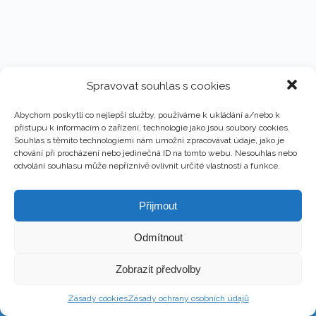
Spravovat souhlas s cookies
Abychom poskytli co nejlepší služby, používáme k ukládání a/nebo k
přístupu k informacím o zařízení, technologie jako jsou soubory cookies.
Souhlas s těmito technologiemi nám umožní zpracovávat údaje, jako je
chování při procházení nebo jedinečná ID na tomto webu. Nesouhlas nebo
odvolání souhlasu může nepříznivě ovlivnit určité vlastnosti a funkce.
Přijmout
Odmítnout
Copyright © 2026 - Martin Kronika
Zobrazit předvolby
Web design & Správa – Martin Kronika
Zásady cookies
Zásady ochrany osobních údajů