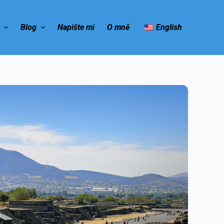
e
Blog
Napište mi
O mně
English