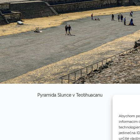
Pyramida Slunce v Teotihuacanu
Abychom pos
informacím o
technologiem
jedinečná I
určité vlastn