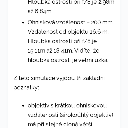
Hloubka ostrosti při f/8 je 2,98m
až 6,84m
Ohnisková vzdálenost – 200 mm.
Vzdálenost od objektu 16,6 m.
Hloubka ostrosti při f/8 je
15,11m až 18,41m. Vidíte, že
hloubka ostrosti je velmi úzká.
Z této simulace vyjdou tři základní
poznatky:
objektiv s krátkou ohniskovou
vzdálenosti (širokoúhlý objektiv)
má při stejné cloně větší