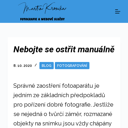
S
k
i
p
t
Nebojte se ostřit manuálně
o
c
8. 10. 2020
BLOG
FOTOGRAFOVÁNÍ
o
n
Správné zaostření fotoaparátu je
t
jedním ze základních předpokladů
e
pro pořízení dobré fotografie. Jestliže
n
se nejedná o tvůrčí záměr, rozmazané
t
objekty na snímku jsou vždy chápány