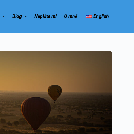
e
Blog
Napište mi
O mně
English