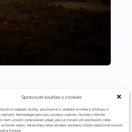
Spravovat souhlas s cookies
kytli co nejlepší služby, používáme k ukládání a/nebo k přístupu k
 zařízení, technologie jako jsou soubory cookies. Souhlas s těmito
i nám umožní zpracovávat údaje, jako je chování při procházení nebo
D na tomto webu. Nesouhlas nebo odvolání souhlasu může nepříznivě ovlivnit
osti a funkce.