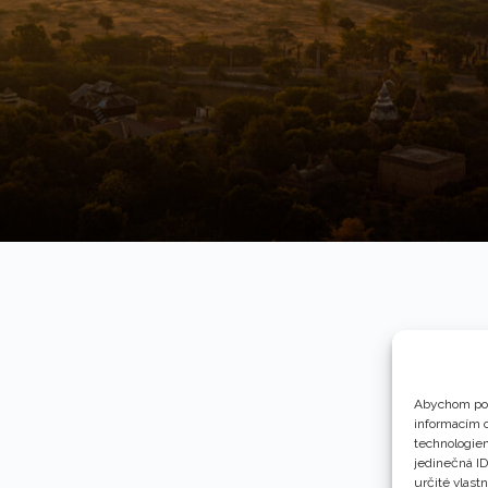
Abychom pos
informacím o
technologiem
jedinečná I
určité vlastn