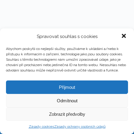
Spravovat souhlas s cookies
Abychom poskytli co nejlepší služby, používáme k ukládání a/nebo k
přístupu k informacím o zařízení, technologie jako jsou soubory cookies.
Souhlas s těmito technologiemi nám umožní zpracovávat údaje, jako je
chování při procházení nebo jedinečná ID na tomto webu. Nesouhlas nebo
odvolání souhlasu může nepříznivě ovlivnit určité vlastnosti a funkce.
Přijmout
Odmítnout
Copyright © 2026 - Martin Kronika
Zobrazit předvolby
Web design & Správa – Martin Kronika
Zásady cookies
Zásady ochrany osobních údajů