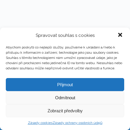
Spravovat souhlas s cookies
Abychom poskytli co nejlepší služby, používáme k ukládání a/nebo k
přístupu k informacím o zařízení, technologie jako jsou soubory cookies.
Souhlas s těmito technologiemi nám umožní zpracovávat údaje, jako je
chování při procházení nebo jedinečná ID na tomto webu. Nesouhlas nebo
odvolání souhlasu může nepříznivě ovlivnit určité vlastnosti a funkce.
Přijmout
Odmítnout
Copyright © 2026 - Martin Kronika
Zobrazit předvolby
Web design & Správa – Martin Kronika
Zásady cookies
Zásady ochrany osobních údajů