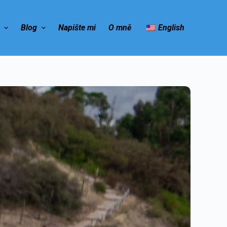
e
Blog
Napište mi
O mně
English