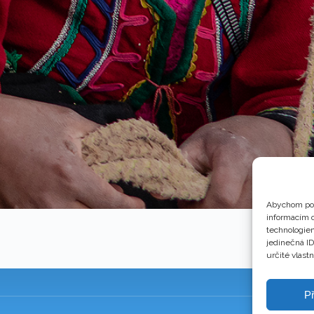
Abychom pos
informacím o
technologiem
jedinečná I
určité vlastn
Př