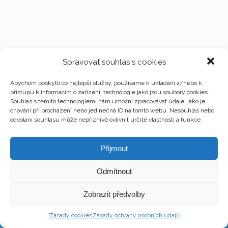
Spravovat souhlas s cookies
Abychom poskytli co nejlepší služby, používáme k ukládání a/nebo k
přístupu k informacím o zařízení, technologie jako jsou soubory cookies.
Souhlas s těmito technologiemi nám umožní zpracovávat údaje, jako je
chování při procházení nebo jedinečná ID na tomto webu. Nesouhlas nebo
odvolání souhlasu může nepříznivě ovlivnit určité vlastnosti a funkce.
Přijmout
Odmítnout
Copyright © 2026 - Martin Kronika
Zobrazit předvolby
Web design & Správa – Martin Kronika
Zásady cookies
Zásady ochrany osobních údajů