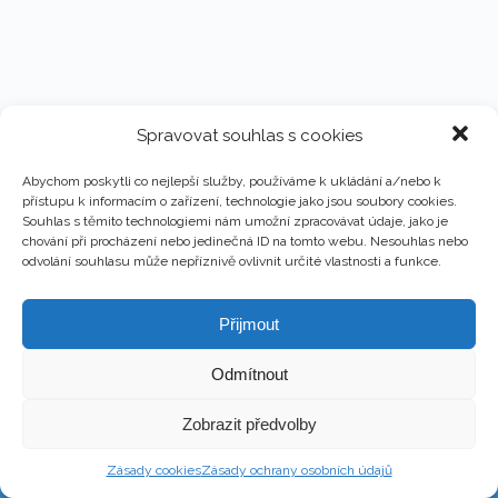
Spravovat souhlas s cookies
Abychom poskytli co nejlepší služby, používáme k ukládání a/nebo k
přístupu k informacím o zařízení, technologie jako jsou soubory cookies.
Souhlas s těmito technologiemi nám umožní zpracovávat údaje, jako je
chování při procházení nebo jedinečná ID na tomto webu. Nesouhlas nebo
odvolání souhlasu může nepříznivě ovlivnit určité vlastnosti a funkce.
Přijmout
Odmítnout
Copyright © 2026 - Martin Kronika
Zobrazit předvolby
Web design & Správa – Martin Kronika
Zásady cookies
Zásady ochrany osobních údajů