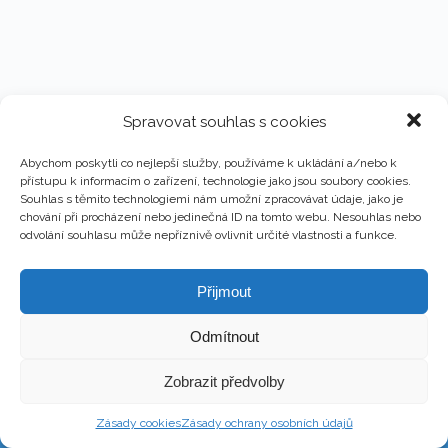
Spravovat souhlas s cookies
Abychom poskytli co nejlepší služby, používáme k ukládání a/nebo k
přístupu k informacím o zařízení, technologie jako jsou soubory cookies.
Souhlas s těmito technologiemi nám umožní zpracovávat údaje, jako je
chování při procházení nebo jedinečná ID na tomto webu. Nesouhlas nebo
odvolání souhlasu může nepříznivě ovlivnit určité vlastnosti a funkce.
Přijmout
Odmítnout
Copyright © 2026 - Martin Kronika
Zobrazit předvolby
Web design & Správa – Martin Kronika
Zásady cookies
Zásady ochrany osobních údajů