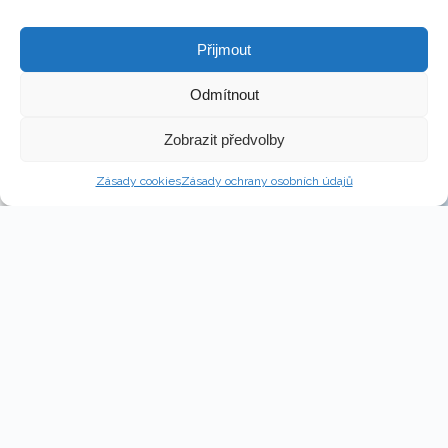
Přijmout
Odmítnout
Copyright © 2026 - Martin Kronika
Zobrazit předvolby
Web design & Správa – Martin Kronika
Zásady cookies
Zásady ochrany osobních údajů